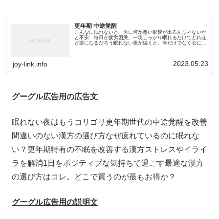
更年期 中途覚醒
こんなに眠れないと、体に何か悪い影響が出るんじゃないか
と不安…毎日が疲労困憊。一晩しっかり眠れるだけでどれほ
ど楽になるだろう眠れない夜が続くと、体だけでなく心にも
疲れが溜まってきますよね。特に更年期の方には、心身のバ
ランスが崩れやすい時期だ...
2023.05.23
joy-link.info
グーグル広告用の広告文
眠れない夜はもうコリゴリ
更年期世代の中途覚醒を改善
間違いのない漢方の選び方
なぜ疲れているのに眠れな
い？
更年期特有の不眠を改善する漢方
ストレスやイライ
ラを解消
1日をポジティブな気持ちで過ごす
最適な漢方
の選び方はコレ。
どこで買うのが最もお得か？
グーグル広告用の説明文