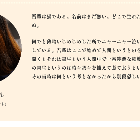
吾輩は猫である。名前はまだ無い。どこで生れ
ぬ。
何でも薄暗いじめじめした所でニャーニャー泣
している。吾輩はここで始めて人間というもの
聞くとそれは書生という人間中で一番獰悪な種
の書生というのは時々我々を捕えて煮て食うと
その当時は何という考もなかったから別段恐し
ん
ント）