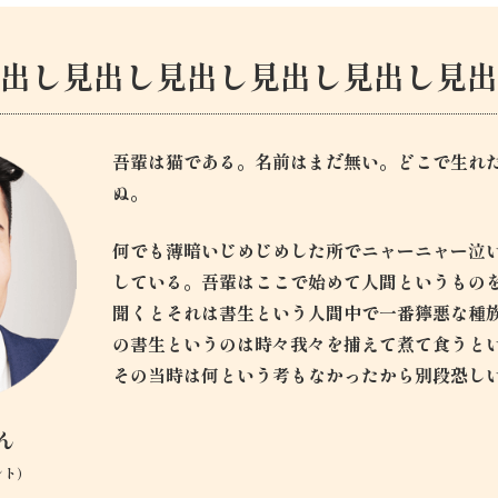
見出し見出し見出し見出し見出し見出
吾輩は猫である。名前はまだ無い。どこで生れ
ぬ。
何でも薄暗いじめじめした所でニャーニャー泣
している。吾輩はここで始めて人間というもの
聞くとそれは書生という人間中で一番獰悪な種
の書生というのは時々我々を捕えて煮て食うと
その当時は何という考もなかったから別段恐し
ん
ント）